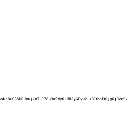
8cC8SHDUoujzoTsJ78q9a9Wy0zd82yGEyw2 iR1OwU30jgOjBveGVM8x