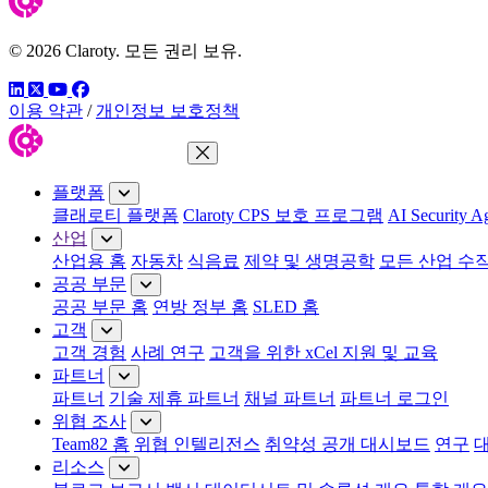
© 2026 Claroty. 모든 권리 보유.
링크드인
트위터
유튜브
페이스북
이용 약관
/
개인정보 보호정책
메뉴 닫기
플랫폼
클래로티 플랫폼
Claroty CPS 보호 프로그램
AI Security Ag
산업
산업용 홈
자동차
식음료
제약 및 생명공학
모든 산업 수
공공 부문
공공 부문 홈
연방 정부 홈
SLED 홈
고객
고객 경험
사례 연구
고객을 위한 xCel 지원 및 교육
파트너
파트너
기술 제휴 파트너
채널 파트너
파트너 로그인
위협 조사
Team82 홈
위협 인텔리전스
취약성 공개 대시보드
연구
리소스