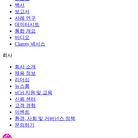
백서
보고서
사례 연구
데이터시트
통합 개요
비디오
Claroty 넥서스
회사
회사 소개
채용 정보
리더십
뉴스룸
xCel 지원 및 교육
신뢰 센터
고객 경험
이벤트
환경, 사회 및 거버넌스 정책
문의하기