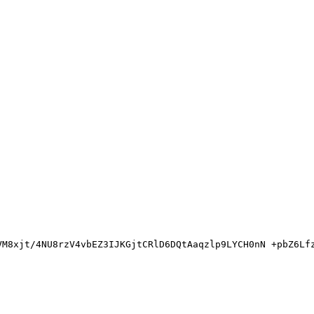
jt/4NU8rzV4vbEZ3IJKGjtCRlD6DQtAaqzlp9LYCH0nN +pbZ6LfzcyU