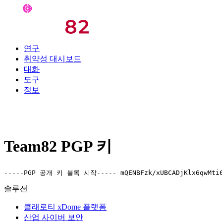
연구
취약성 대시보드
대화
도구
정보
Team82 PGP 키
-----PGP 공개 키 블록 시작----- mQENBFzk/xUBCADjKlx6qwMti6sKk
솔루션
클래로티 xDome 플랫폼
산업 사이버 보안