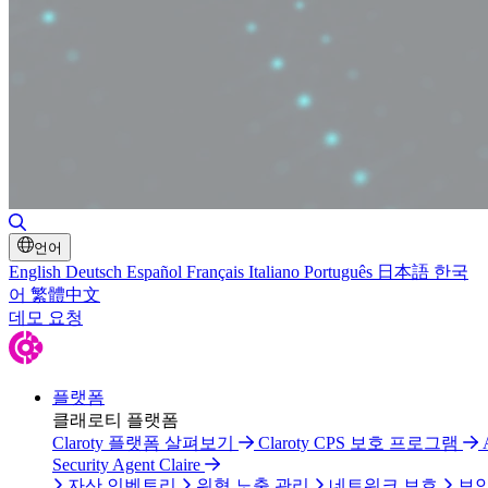
검색 토글
언어
English
Deutsch
Español
Français
Italiano
Português
日本語
한국
어
繁體中文
데모 요청
플랫폼
클래로티 플랫폼
Claroty 플랫폼 살펴보기
Claroty CPS 보호 프로그램
Security Agent Claire
자산 인벤토리
위협 노출 관리
네트워크 보호
보안