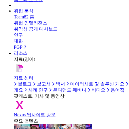
위협 분석
Team82 홈
위협 인텔리전스
취약성 공개 대시보드
연구
대화
PGP 키
리소스
자료(영어)
자료 센터
블로그
보고서
백서
데이터시트 및 솔루션 개요
개요
사례 연구
온디맨드 웨비나
비디오
용어집
팟캐스트, 기사 및 동영상
Nexus 웹사이트 방문
주요 콘텐츠