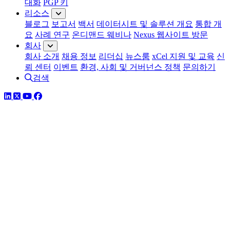
대화
PGP 키
리소스
블로그
보고서
백서
데이터시트 및 솔루션 개요
통합 개
요
사례 연구
온디맨드 웨비나
Nexus 웹사이트 방문
회사
회사 소개
채용 정보
리더십
뉴스룸
xCel 지원 및 교육
신
뢰 센터
이벤트
환경, 사회 및 거버넌스 정책
문의하기
검색
링크드인
트위터
유튜브
페이스북