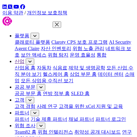
링크드인
트위터
유튜브
페이스북
이용 약관
/
개인정보 보호정책
메뉴 닫기
플랫폼
클래로티 플랫폼
Claroty CPS 보호 프로그램
AI Security
Agent Claire
자산 인벤토리
위협 노출 관리
네트워크 보
호
보안 액세스
위협 탐지
운영 효율성
통합
산업
산업용 홈
자동차
식음료
제약 및 생명공학
모든 산업 수
직 분야 보기
헬스케어 홈
상업 부문 홈
데이터 센터
소매
업
모든 상업용 수직선 보기
공공 부문
공공 부문 홈
연방 정부 홈
SLED 홈
고객
고객 경험
사례 연구
고객을 위한 xCel 지원 및 교육
파트너
파트너
기술 제휴 파트너
채널 파트너
파트너 로그인
위협 조사
Team82 홈
위협 인텔리전스
취약성 공개 대시보드
연구