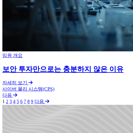
임원 개요
보안 투자만으로는 충분하지 않은 이유
자세히 보기
사이버 물리 시스템(CPS)
다음
1
2
3
4
5
6
7
8
9
다음