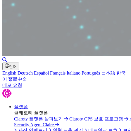
검색 토글
언어
English
Deutsch
Español
Français
Italiano
Português
日本語
한국
어
繁體中文
데모 요청
플랫폼
클래로티 플랫폼
Claroty 플랫폼 살펴보기
Claroty CPS 보호 프로그램
Security Agent Claire
자산 인벤토리
위협 노출 관리
네트워크 보호
보안