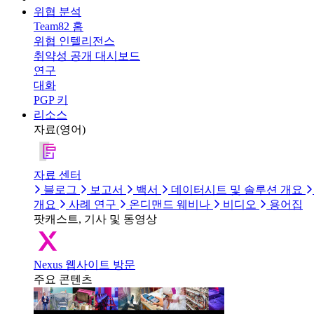
위협 분석
Team82 홈
위협 인텔리전스
취약성 공개 대시보드
연구
대화
PGP 키
리소스
자료(영어)
자료 센터
블로그
보고서
백서
데이터시트 및 솔루션 개요
개요
사례 연구
온디맨드 웨비나
비디오
용어집
팟캐스트, 기사 및 동영상
Nexus 웹사이트 방문
주요 콘텐츠