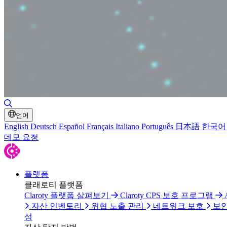
검색 토글
언어
English
Deutsch
Español
Français
Italiano
Português
日本語
한국어
데모 요청
플랫폼
클래로티 플랫폼
Claroty 플랫폼 살펴보기
Claroty CPS 보호 프로그램
자산 인벤토리
위협 노출 관리
네트워크 보호
보안
성