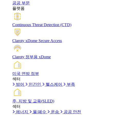
공공 부문
플랫폼
Continuous Threat Detection (CTD)
Claroty xDome Secure Access
Claroty 정부용 xDome
미국 연방 정부
섹터
방어
민간인
헬스케어
부족
주, 지방 및 교육(SLED)
섹터
에너지
물/폐수
운송
공공 안전