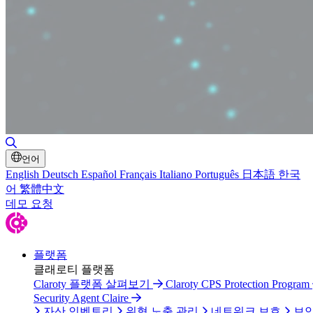
검색 토글
언어
English
Deutsch
Español
Français
Italiano
Português
日本語
한국
어
繁體中文
데모 요청
플랫폼
클래로티 플랫폼
Claroty 플랫폼 살펴보기
Claroty CPS Protection Program
Security Agent Claire
자산 인벤토리
위협 노출 관리
네트워크 보호
보안