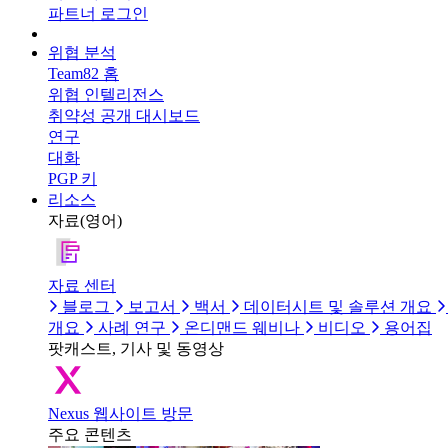
파트너 로그인
위협 분석
Team82 홈
위협 인텔리전스
취약성 공개 대시보드
연구
대화
PGP 키
리소스
자료(영어)
자료 센터
블로그
보고서
백서
데이터시트 및 솔루션 개요
개요
사례 연구
온디맨드 웨비나
비디오
용어집
팟캐스트, 기사 및 동영상
Nexus 웹사이트 방문
주요 콘텐츠