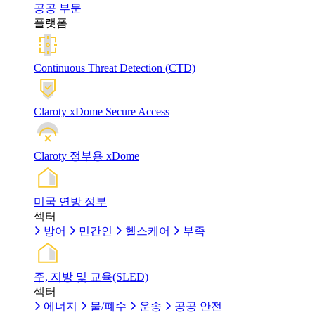
공공 부문
플랫폼
Continuous Threat Detection (CTD)
Claroty xDome Secure Access
Claroty 정부용 xDome
미국 연방 정부
섹터
방어
민간인
헬스케어
부족
주, 지방 및 교육(SLED)
섹터
에너지
물/폐수
운송
공공 안전