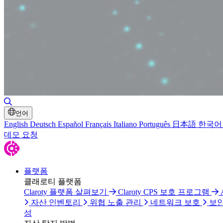
검색 토글
언어
English
Deutsch
Español
Français
Italiano
Português
日本語
한국어
데모 요청
플랫폼
클래로티 플랫폼
Claroty 플랫폼 살펴보기
Claroty CPS 보호 프로그램
자산 인벤토리
위협 노출 관리
네트워크 보호
보안
성