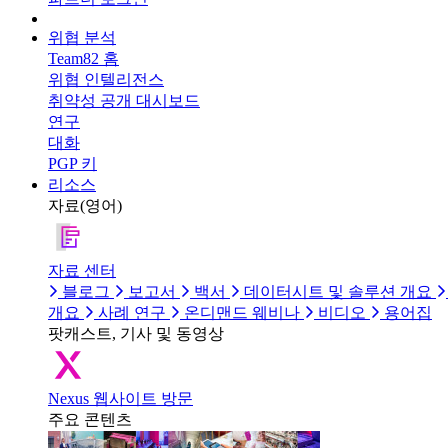
위협 분석
Team82 홈
위협 인텔리전스
취약성 공개 대시보드
연구
대화
PGP 키
리소스
자료(영어)
자료 센터
블로그
보고서
백서
데이터시트 및 솔루션 개요
개요
사례 연구
온디맨드 웨비나
비디오
용어집
팟캐스트, 기사 및 동영상
Nexus 웹사이트 방문
주요 콘텐츠