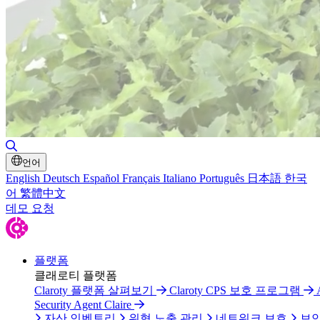
검색 토글
언어
English
Deutsch
Español
Français
Italiano
Português
日本語
한국
어
繁體中文
데모 요청
플랫폼
클래로티 플랫폼
Claroty 플랫폼 살펴보기
Claroty CPS 보호 프로그램
Security Agent Claire
자산 인벤토리
위협 노출 관리
네트워크 보호
보안