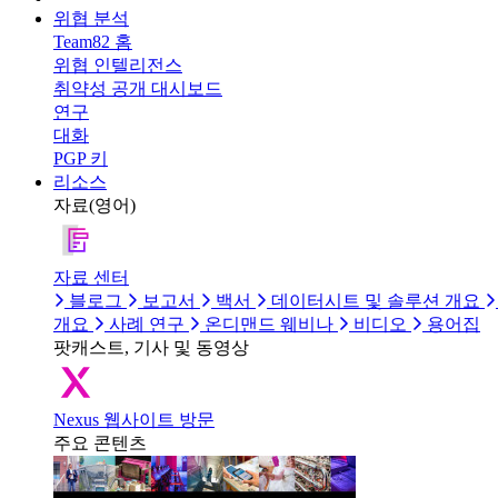
위협 분석
Team82 홈
위협 인텔리전스
취약성 공개 대시보드
연구
대화
PGP 키
리소스
자료(영어)
자료 센터
블로그
보고서
백서
데이터시트 및 솔루션 개요
개요
사례 연구
온디맨드 웨비나
비디오
용어집
팟캐스트, 기사 및 동영상
Nexus 웹사이트 방문
주요 콘텐츠