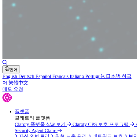
검색 토글
언어
English
Deutsch
Español
Français
Italiano
Português
日本語
한국
어
繁體中文
데모 요청
플랫폼
클래로티 플랫폼
Claroty 플랫폼 살펴보기
Claroty CPS 보호 프로그램
Security Agent Claire
자산 인벤토리
위협 노출 관리
네트워크 보호
보안