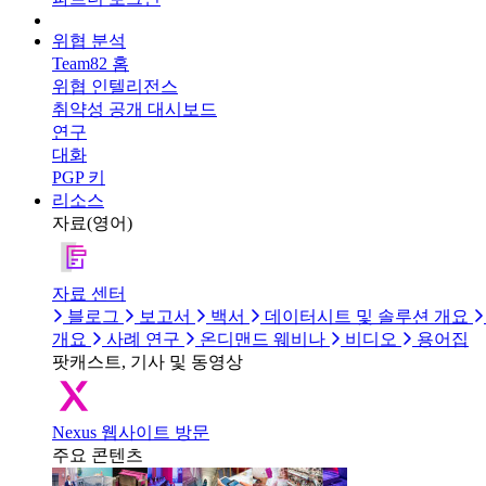
위협 분석
Team82 홈
위협 인텔리전스
취약성 공개 대시보드
연구
대화
PGP 키
리소스
자료(영어)
자료 센터
블로그
보고서
백서
데이터시트 및 솔루션 개요
개요
사례 연구
온디맨드 웨비나
비디오
용어집
팟캐스트, 기사 및 동영상
Nexus 웹사이트 방문
주요 콘텐츠