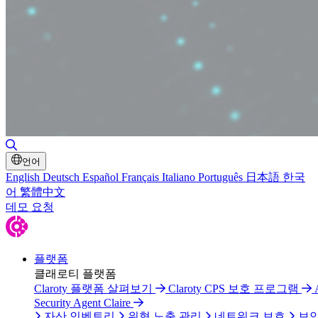
검색 토글
언어
English
Deutsch
Español
Français
Italiano
Português
日本語
한국
어
繁體中文
데모 요청
플랫폼
클래로티 플랫폼
Claroty 플랫폼 살펴보기
Claroty CPS 보호 프로그램
Security Agent Claire
자산 인벤토리
위협 노출 관리
네트워크 보호
보안