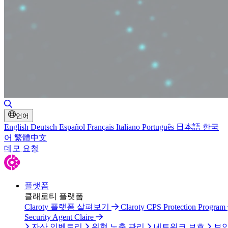
검색 토글
언어
English
Deutsch
Español
Français
Italiano
Português
日本語
한국
어
繁體中文
데모 요청
플랫폼
클래로티 플랫폼
Claroty 플랫폼 살펴보기
Claroty CPS Protection Program
Security Agent Claire
자산 인벤토리
위협 노출 관리
네트워크 보호
보안