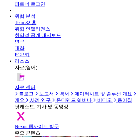
파트너 로그인
위협 분석
Team82 홈
위협 인텔리전스
취약성 공개 대시보드
연구
대화
PGP 키
리소스
자료(영어)
자료 센터
블로그
보고서
백서
데이터시트 및 솔루션 개요
개요
사례 연구
온디맨드 웨비나
비디오
용어집
팟캐스트, 기사 및 동영상
Nexus 웹사이트 방문
주요 콘텐츠