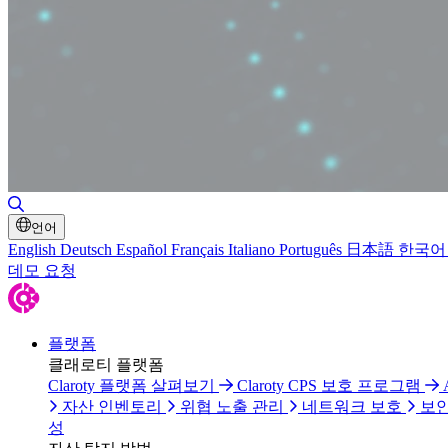
검색 토글
언어
English
Deutsch
Español
Français
Italiano
Português
日本語
한국어
데모 요청
플랫폼
클래로티 플랫폼
Claroty 플랫폼 살펴보기
Claroty CPS 보호 프로그램
자산 인벤토리
위협 노출 관리
네트워크 보호
보안
성