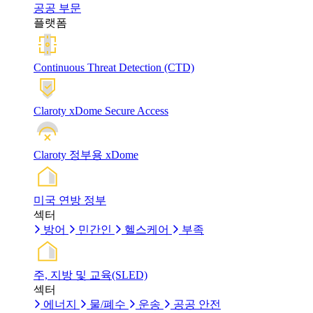
공공 부문
플랫폼
Continuous Threat Detection (CTD)
Claroty xDome Secure Access
Claroty 정부용 xDome
미국 연방 정부
섹터
방어
민간인
헬스케어
부족
주, 지방 및 교육(SLED)
섹터
에너지
물/폐수
운송
공공 안전