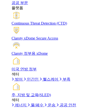
공공 부문
플랫폼
Continuous Threat Detection (CTD)
Claroty xDome Secure Access
Claroty 정부용 xDome
미국 연방 정부
섹터
방어
민간인
헬스케어
부족
주, 지방 및 교육(SLED)
섹터
에너지
물/폐수
운송
공공 안전