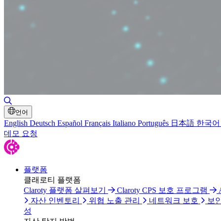
검색 토글
언어
English
Deutsch
Español
Français
Italiano
Português
日本語
한국어
데모 요청
플랫폼
클래로티 플랫폼
Claroty 플랫폼 살펴보기
Claroty CPS 보호 프로그램
자산 인벤토리
위협 노출 관리
네트워크 보호
보안
성