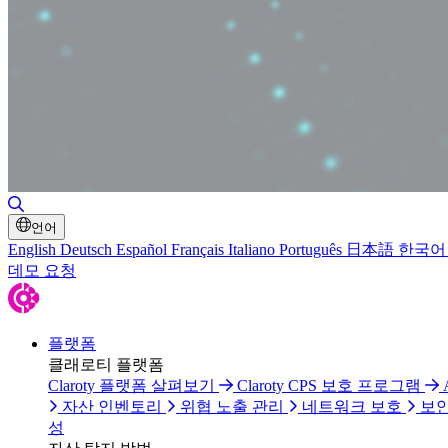
검색 토글
언어
English
Deutsch
Español
Français
Italiano
Português
日本語
한국어
데모 요청
플랫폼
클래로티 플랫폼
Claroty 플랫폼 살펴보기
Claroty CPS 보호 프로그램
자산 인벤토리
위협 노출 관리
네트워크 보호
보안
성