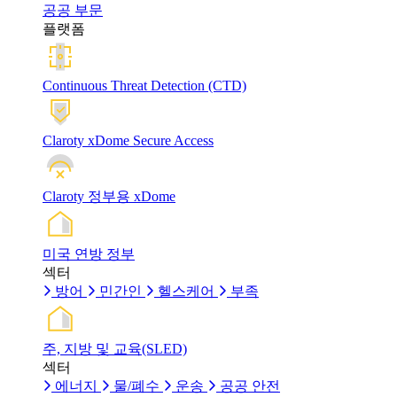
공공 부문
플랫폼
Continuous Threat Detection (CTD)
Claroty xDome Secure Access
Claroty 정부용 xDome
미국 연방 정부
섹터
방어
민간인
헬스케어
부족
주, 지방 및 교육(SLED)
섹터
에너지
물/폐수
운송
공공 안전