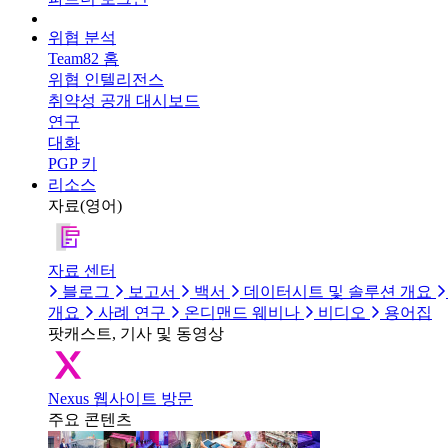
위협 분석
Team82 홈
위협 인텔리전스
취약성 공개 대시보드
연구
대화
PGP 키
리소스
자료(영어)
자료 센터
블로그
보고서
백서
데이터시트 및 솔루션 개요
개요
사례 연구
온디맨드 웨비나
비디오
용어집
팟캐스트, 기사 및 동영상
Nexus 웹사이트 방문
주요 콘텐츠