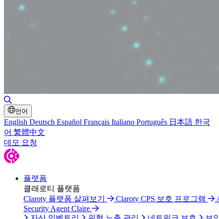
검색 토글
언어
English
Deutsch
Español
Français
Italiano
Português
日本語
한국
어
繁體中文
데모 요청
플랫폼
클래로티 플랫폼
Claroty 플랫폼 살펴보기
Claroty CPS 보호 프로그램
Security Agent Claire
자산 인벤토리
위협 노출 관리
네트워크 보호
보안