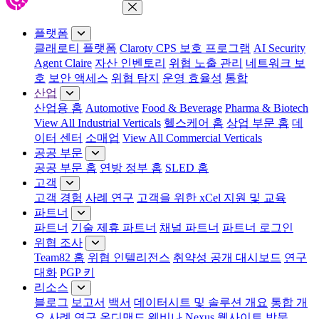
메뉴 닫기
플랫폼
클래로티 플랫폼
Claroty CPS 보호 프로그램
AI Security
Agent Claire
자산 인벤토리
위협 노출 관리
네트워크 보
호
보안 액세스
위협 탐지
운영 효율성
통합
산업
산업용 홈
Automotive
Food & Beverage
Pharma & Biotech
View All Industrial Verticals
헬스케어 홈
상업 부문 홈
데
이터 센터
소매업
View All Commercial Verticals
공공 부문
공공 부문 홈
연방 정부 홈
SLED 홈
고객
고객 경험
사례 연구
고객을 위한 xCel 지원 및 교육
파트너
파트너
기술 제휴 파트너
채널 파트너
파트너 로그인
위협 조사
Team82 홈
위협 인텔리전스
취약성 공개 대시보드
연구
대화
PGP 키
리소스
블로그
보고서
백서
데이터시트 및 솔루션 개요
통합 개
요
사례 연구
온디맨드 웨비나
Nexus 웹사이트 방문