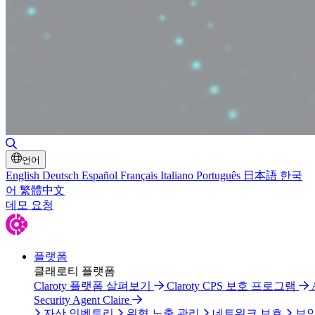
검색 토글
언어
English
Deutsch
Español
Français
Italiano
Português
日本語
한국
어
繁體中文
데모 요청
플랫폼
클래로티 플랫폼
Claroty 플랫폼 살펴보기
Claroty CPS 보호 프로그램
Security Agent Claire
자산 인벤토리
위협 노출 관리
네트워크 보호
보안