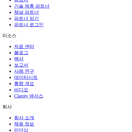
기술 제휴 파트너
채널 파트너
파트너 되기
파트너 로그인
리소스
자료 센터
블로그
백서
보고서
사례 연구
데이터시트
통합 개요
비디오
Claroty 넥서스
회사
회사 소개
채용 정보
리더십