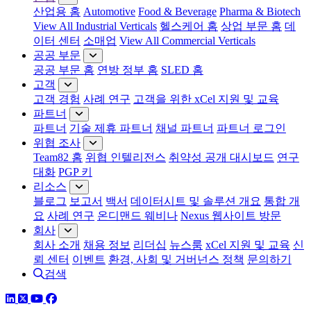
산업용 홈
Automotive
Food & Beverage
Pharma & Biotech
View All Industrial Verticals
헬스케어 홈
상업 부문 홈
데
이터 센터
소매업
View All Commercial Verticals
공공 부문
공공 부문 홈
연방 정부 홈
SLED 홈
고객
고객 경험
사례 연구
고객을 위한 xCel 지원 및 교육
파트너
파트너
기술 제휴 파트너
채널 파트너
파트너 로그인
위협 조사
Team82 홈
위협 인텔리전스
취약성 공개 대시보드
연구
대화
PGP 키
리소스
블로그
보고서
백서
데이터시트 및 솔루션 개요
통합 개
요
사례 연구
온디맨드 웨비나
Nexus 웹사이트 방문
회사
회사 소개
채용 정보
리더십
뉴스룸
xCel 지원 및 교육
신
뢰 센터
이벤트
환경, 사회 및 거버넌스 정책
문의하기
검색
링크드인
트위터
유튜브
페이스북