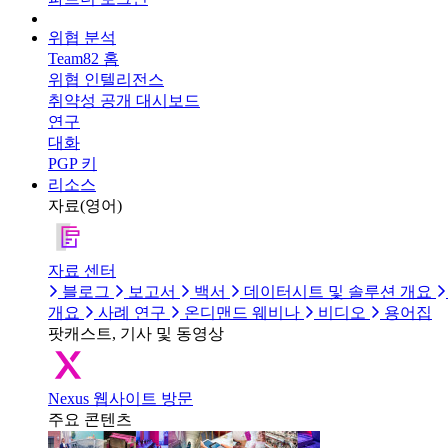
위협 분석
Team82 홈
위협 인텔리전스
취약성 공개 대시보드
연구
대화
PGP 키
리소스
자료(영어)
자료 센터
블로그
보고서
백서
데이터시트 및 솔루션 개요
개요
사례 연구
온디맨드 웨비나
비디오
용어집
팟캐스트, 기사 및 동영상
Nexus 웹사이트 방문
주요 콘텐츠