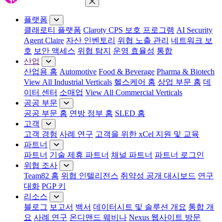
메뉴 닫기
플랫폼
클래로티 플랫폼
Claroty CPS 보호 프로그램
AI Security
Agent Claire
자산 인벤토리
위협 노출 관리
네트워크 보
호
보안 액세스
위협 탐지
운영 효율성
통합
산업
산업용 홈
Automotive
Food & Beverage
Pharma & Biotech
View All Industrial Verticals
헬스케어 홈
상업 부문 홈
데
이터 센터
소매업
View All Commercial Verticals
공공 부문
공공 부문 홈
연방 정부 홈
SLED 홈
고객
고객 경험
사례 연구
고객을 위한 xCel 지원 및 교육
파트너
파트너
기술 제휴 파트너
채널 파트너
파트너 로그인
위협 조사
Team82 홈
위협 인텔리전스
취약성 공개 대시보드
연구
대화
PGP 키
리소스
블로그
보고서
백서
데이터시트 및 솔루션 개요
통합 개
요
사례 연구
온디맨드 웨비나
Nexus 웹사이트 방문