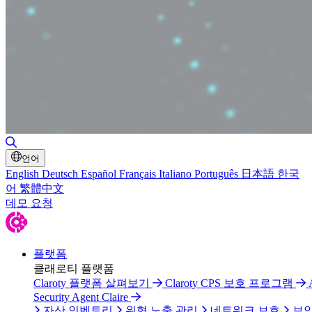
검색 토글
언어
English
Deutsch
Español
Français
Italiano
Português
日本語
한국
어
繁體中文
데모 요청
플랫폼
클래로티 플랫폼
Claroty 플랫폼 살펴보기
Claroty CPS 보호 프로그램
Security Agent Claire
자산 인벤토리
위협 노출 관리
네트워크 보호
보안