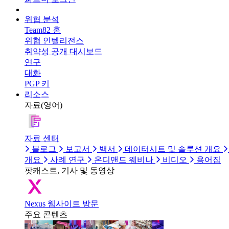
위협 분석
Team82 홈
위협 인텔리전스
취약성 공개 대시보드
연구
대화
PGP 키
리소스
자료(영어)
자료 센터
블로그
보고서
백서
데이터시트 및 솔루션 개요
개요
사례 연구
온디맨드 웨비나
비디오
용어집
팟캐스트, 기사 및 동영상
Nexus 웹사이트 방문
주요 콘텐츠