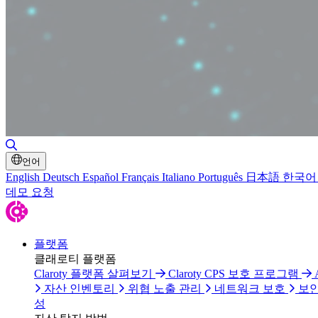
검색 토글
언어
English
Deutsch
Español
Français
Italiano
Português
日本語
한국어
데모 요청
플랫폼
클래로티 플랫폼
Claroty 플랫폼 살펴보기
Claroty CPS 보호 프로그램
자산 인벤토리
위협 노출 관리
네트워크 보호
보안
성