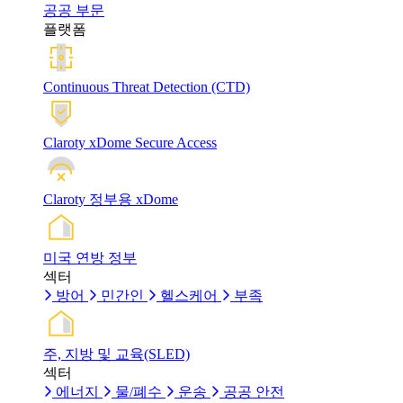
공공 부문
플랫폼
Continuous Threat Detection (CTD)
Claroty xDome Secure Access
Claroty 정부용 xDome
미국 연방 정부
섹터
방어
민간인
헬스케어
부족
주, 지방 및 교육(SLED)
섹터
에너지
물/폐수
운송
공공 안전