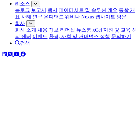
리소스
블로그
보고서
백서
데이터시트 및 솔루션 개요
통합 개
요
사례 연구
온디맨드 웨비나
Nexus 웹사이트 방문
회사
회사 소개
채용 정보
리더십
뉴스룸
xCel 지원 및 교육
신
뢰 센터
이벤트
환경, 사회 및 거버넌스 정책
문의하기
검색
링크드인
트위터
유튜브
페이스북