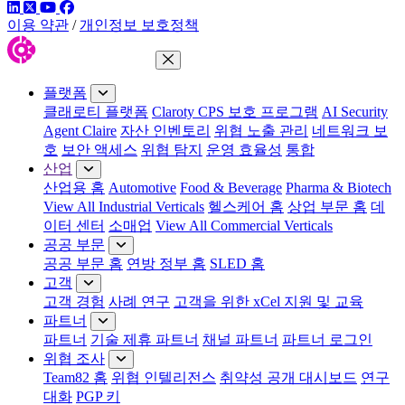
링크드인
트위터
유튜브
페이스북
이용 약관
/
개인정보 보호정책
메뉴 닫기
플랫폼
클래로티 플랫폼
Claroty CPS 보호 프로그램
AI Security
Agent Claire
자산 인벤토리
위협 노출 관리
네트워크 보
호
보안 액세스
위협 탐지
운영 효율성
통합
산업
산업용 홈
Automotive
Food & Beverage
Pharma & Biotech
View All Industrial Verticals
헬스케어 홈
상업 부문 홈
데
이터 센터
소매업
View All Commercial Verticals
공공 부문
공공 부문 홈
연방 정부 홈
SLED 홈
고객
고객 경험
사례 연구
고객을 위한 xCel 지원 및 교육
파트너
파트너
기술 제휴 파트너
채널 파트너
파트너 로그인
위협 조사
Team82 홈
위협 인텔리전스
취약성 공개 대시보드
연구
대화
PGP 키