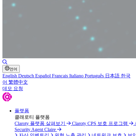
검색 토글
언어
English
Deutsch
Español
Français
Italiano
Português
日本語
한국
어
繁體中文
데모 요청
플랫폼
클래로티 플랫폼
Claroty 플랫폼 살펴보기
Claroty CPS 보호 프로그램
Security Agent Claire
자산 인벤토리
위협 노출 관리
네트워크 보호
보안