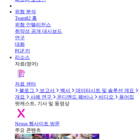
위협 분석
Team82 홈
위협 인텔리전스
취약성 공개 대시보드
연구
대화
PGP 키
리소스
자료(영어)
자료 센터
블로그
보고서
백서
데이터시트 및 솔루션 개요
개요
사례 연구
온디맨드 웨비나
비디오
용어집
팟캐스트, 기사 및 동영상
Nexus 웹사이트 방문
주요 콘텐츠