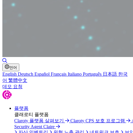
검색 토글
언어
English
Deutsch
Español
Français
Italiano
Português
日本語
한국
어
繁體中文
데모 요청
플랫폼
클래로티 플랫폼
Claroty 플랫폼 살펴보기
Claroty CPS 보호 프로그램
Security Agent Claire
자산 인벤토리
위협 노출 관리
네트워크 보호
보안