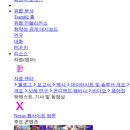
위협 분석
Team82 홈
위협 인텔리전스
취약성 공개 대시보드
연구
대화
PGP 키
리소스
자료(영어)
자료 센터
블로그
보고서
백서
데이터시트 및 솔루션 개요
개요
사례 연구
온디맨드 웨비나
비디오
용어집
팟캐스트, 기사 및 동영상
Nexus 웹사이트 방문
주요 콘텐츠