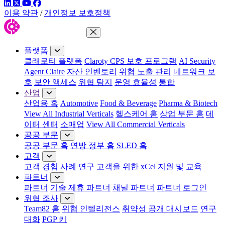
링크드인
트위터
유튜브
페이스북
이용 약관
/
개인정보 보호정책
메뉴 닫기
플랫폼
클래로티 플랫폼
Claroty CPS 보호 프로그램
AI Security
Agent Claire
자산 인벤토리
위협 노출 관리
네트워크 보
호
보안 액세스
위협 탐지
운영 효율성
통합
산업
산업용 홈
Automotive
Food & Beverage
Pharma & Biotech
View All Industrial Verticals
헬스케어 홈
상업 부문 홈
데
이터 센터
소매업
View All Commercial Verticals
공공 부문
공공 부문 홈
연방 정부 홈
SLED 홈
고객
고객 경험
사례 연구
고객을 위한 xCel 지원 및 교육
파트너
파트너
기술 제휴 파트너
채널 파트너
파트너 로그인
위협 조사
Team82 홈
위협 인텔리전스
취약성 공개 대시보드
연구
대화
PGP 키