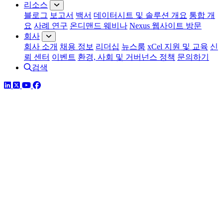
리소스
블로그
보고서
백서
데이터시트 및 솔루션 개요
통합 개
요
사례 연구
온디맨드 웨비나
Nexus 웹사이트 방문
회사
회사 소개
채용 정보
리더십
뉴스룸
xCel 지원 및 교육
신
뢰 센터
이벤트
환경, 사회 및 거버넌스 정책
문의하기
검색
링크드인
트위터
유튜브
페이스북