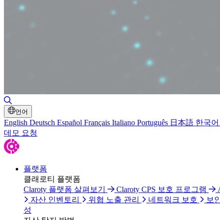
검색 토글
언어
English
Deutsch
Español
Français
Italiano
Português
日本語
한국어
데모 요청
플랫폼
클래로티 플랫폼
Claroty 플랫폼 살펴보기
Claroty CPS 보호 프로그램
자산 인벤토리
위협 노출 관리
네트워크 보호
보안
성