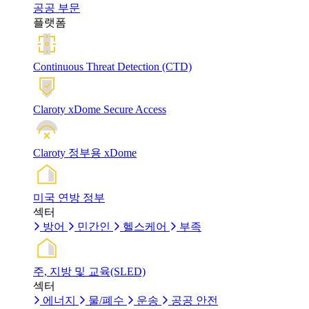
공공 부문
플랫폼
Continuous Threat Detection (CTD)
Claroty xDome Secure Access
Claroty 정부용 xDome
미국 연방 정부
섹터
방어
민간인
헬스케어
부족
주, 지방 및 교육(SLED)
섹터
에너지
물/폐수
운송
공공 안전