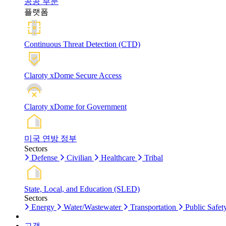
공공 부문
플랫폼
Continuous Threat Detection (CTD)
Claroty xDome Secure Access
Claroty xDome for Government
미국 연방 정부
Sectors
Defense
Civilian
Healthcare
Tribal
State, Local, and Education (SLED)
Sectors
Energy
Water/Wastewater
Transportation
Public Safet
고객