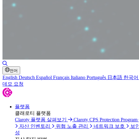
검색 토글
언어
English
Deutsch
Español
Français
Italiano
Português
日本語
한국어
데모 요청
플랫폼
클래로티 플랫폼
Claroty 플랫폼 살펴보기
Claroty CPS Protection Program
자산 인벤토리
위협 노출 관리
네트워크 보호
보안
성