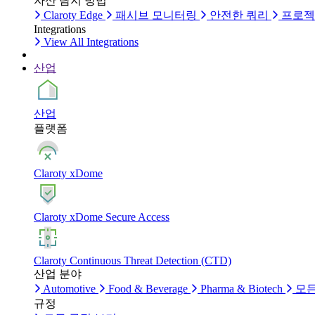
자산 탐지 방법
Claroty Edge
패시브 모니터링
안전한 쿼리
프로젝
Integrations
View All Integrations
산업
산업
플랫폼
Claroty xDome
Claroty xDome Secure Access
Claroty Continuous Threat Detection (CTD)
산업 분야
Automotive
Food & Beverage
Pharma & Biotech
모든
규정