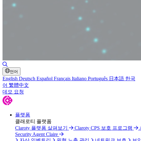
검색 토글
언어
English
Deutsch
Español
Français
Italiano
Português
日本語
한국
어
繁體中文
데모 요청
플랫폼
클래로티 플랫폼
Claroty 플랫폼 살펴보기
Claroty CPS 보호 프로그램
Security Agent Claire
자산 인벤토리
위협 노출 관리
네트워크 보호
보안