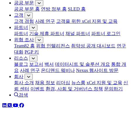
공공 부문
공공 부문 홈
연방 정부 홈
SLED 홈
고객
고객 경험
사례 연구
고객을 위한 xCel 지원 및 교육
파트너
파트너
기술 제휴 파트너
채널 파트너
파트너 로그인
위협 조사
Team82 홈
위협 인텔리전스
취약성 공개 대시보드
연구
대화
PGP 키
리소스
블로그
보고서
백서
데이터시트 및 솔루션 개요
통합 개
요
사례 연구
온디맨드 웨비나
Nexus 웹사이트 방문
회사
회사 소개
채용 정보
리더십
뉴스룸
xCel 지원 및 교육
신
뢰 센터
이벤트
환경, 사회 및 거버넌스 정책
문의하기
검색
링크드인
트위터
유튜브
페이스북