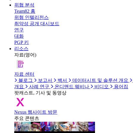
위협 분석
Team82 홈
위협 인텔리전스
취약성 공개 대시보드
연구
대화
PGP 키
리소스
자료(영어)
자료 센터
블로그
보고서
백서
데이터시트 및 솔루션 개요
개요
사례 연구
온디맨드 웨비나
비디오
용어집
팟캐스트, 기사 및 동영상
Nexus 웹사이트 방문
주요 콘텐츠