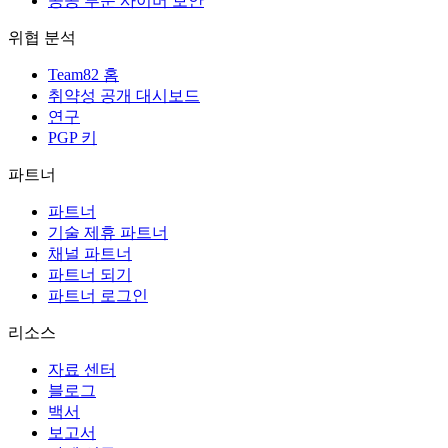
공공 부문 사이버 보안
위협 분석
Team82 홈
취약성 공개 대시보드
연구
PGP 키
파트너
파트너
기술 제휴 파트너
채널 파트너
파트너 되기
파트너 로그인
리소스
자료 센터
블로그
백서
보고서