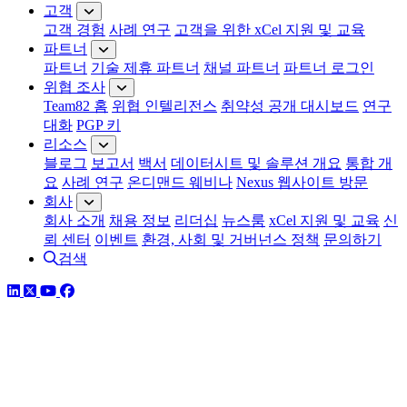
고객
고객 경험
사례 연구
고객을 위한 xCel 지원 및 교육
파트너
파트너
기술 제휴 파트너
채널 파트너
파트너 로그인
위협 조사
Team82 홈
위협 인텔리전스
취약성 공개 대시보드
연구
대화
PGP 키
리소스
블로그
보고서
백서
데이터시트 및 솔루션 개요
통합 개
요
사례 연구
온디맨드 웨비나
Nexus 웹사이트 방문
회사
회사 소개
채용 정보
리더십
뉴스룸
xCel 지원 및 교육
신
뢰 센터
이벤트
환경, 사회 및 거버넌스 정책
문의하기
검색
링크드인
트위터
유튜브
페이스북