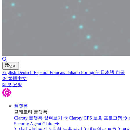
검색 토글
언어
English
Deutsch
Español
Français
Italiano
Português
日本語
한국
어
繁體中文
데모 요청
플랫폼
클래로티 플랫폼
Claroty 플랫폼 살펴보기
Claroty CPS 보호 프로그램
Security Agent Claire
자산 인벤토리
위협 노출 관리
네트워크 보호
보안