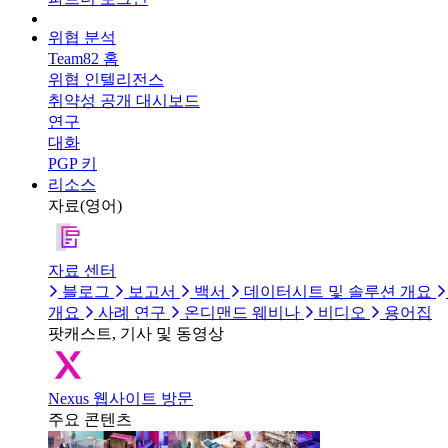
위협 분석
Team82 홈
위협 인텔리전스
취약성 공개 대시보드
연구
대화
PGP 키
리소스
자료(영어)
자료 센터
블로그
보고서
백서
데이터시트 및 솔루션 개요
개요
사례 연구
온디맨드 웨비나
비디오
용어집
팟캐스트, 기사 및 동영상
Nexus 웹사이트 방문
주요 콘텐츠