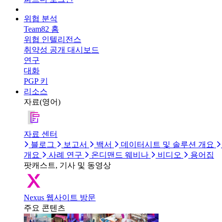
위협 분석
Team82 홈
위협 인텔리전스
취약성 공개 대시보드
연구
대화
PGP 키
리소스
자료(영어)
자료 센터
블로그
보고서
백서
데이터시트 및 솔루션 개요
개요
사례 연구
온디맨드 웨비나
비디오
용어집
팟캐스트, 기사 및 동영상
Nexus 웹사이트 방문
주요 콘텐츠