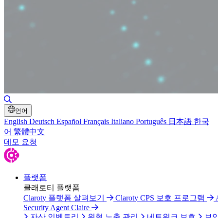
검색 토글
언어
English
Deutsch
Español
Français
Italiano
Português
日本語
한국
어
繁體中文
데모 요청
플랫폼
클래로티 플랫폼
Claroty 플랫폼 살펴보기
Claroty CPS 보호 프로그램
Security Agent Claire
자산 인벤토리
위협 노출 관리
네트워크 보호
보안