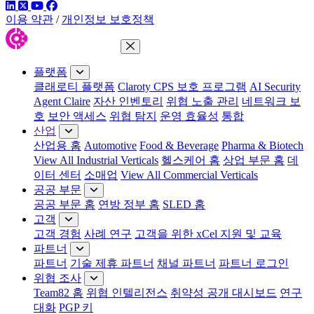
링크드인
트위터
유튜브
페이스북
이용 약관
/
개인정보 보호정책
메뉴 닫기
플랫폼
클래로티 플랫폼
Claroty CPS 보호 프로그램
AI Security
Agent Claire
자산 인벤토리
위협 노출 관리
네트워크 보
호
보안 액세스
위협 탐지
운영 효율성
통합
산업
산업용 홈
Automotive
Food & Beverage
Pharma & Biotech
View All Industrial Verticals
헬스케어 홈
상업 부문 홈
데
이터 센터
소매업
View All Commercial Verticals
공공 부문
공공 부문 홈
연방 정부 홈
SLED 홈
고객
고객 경험
사례 연구
고객을 위한 xCel 지원 및 교육
파트너
파트너
기술 제휴 파트너
채널 파트너
파트너 로그인
위협 조사
Team82 홈
위협 인텔리전스
취약성 공개 대시보드
연구
대화
PGP 키