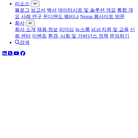
리소스
블로그
보고서
백서
데이터시트 및 솔루션 개요
통합 개
요
사례 연구
온디맨드 웨비나
Nexus 웹사이트 방문
회사
회사 소개
채용 정보
리더십
뉴스룸
xCel 지원 및 교육
신
뢰 센터
이벤트
환경, 사회 및 거버넌스 정책
문의하기
검색
링크드인
트위터
유튜브
페이스북