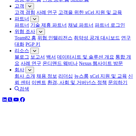
고객
고객 경험
사례 연구
고객을 위한 xCel 지원 및 교육
파트너
파트너
기술 제휴 파트너
채널 파트너
파트너 로그인
위협 조사
Team82 홈
위협 인텔리전스
취약성 공개 대시보드
연구
대화
PGP 키
리소스
블로그
보고서
백서
데이터시트 및 솔루션 개요
통합 개
요
사례 연구
온디맨드 웨비나
Nexus 웹사이트 방문
회사
회사 소개
채용 정보
리더십
뉴스룸
xCel 지원 및 교육
신
뢰 센터
이벤트
환경, 사회 및 거버넌스 정책
문의하기
검색
링크드인
트위터
유튜브
페이스북