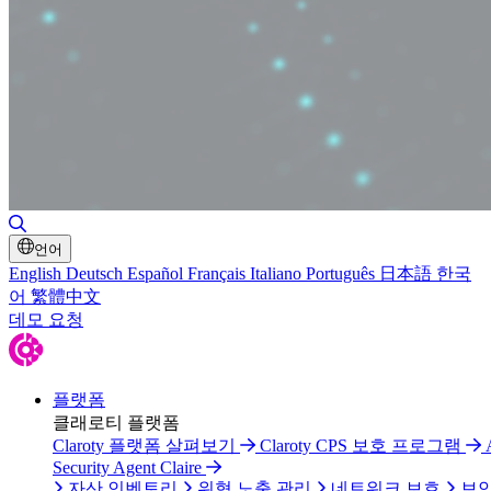
검색 토글
언어
English
Deutsch
Español
Français
Italiano
Português
日本語
한국
어
繁體中文
데모 요청
플랫폼
클래로티 플랫폼
Claroty 플랫폼 살펴보기
Claroty CPS 보호 프로그램
Security Agent Claire
자산 인벤토리
위협 노출 관리
네트워크 보호
보안