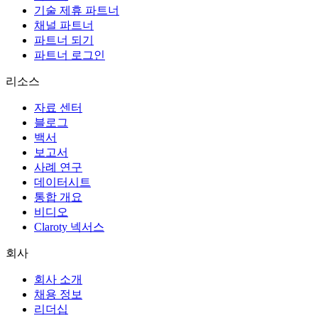
기술 제휴 파트너
채널 파트너
파트너 되기
파트너 로그인
리소스
자료 센터
블로그
백서
보고서
사례 연구
데이터시트
통합 개요
비디오
Claroty 넥서스
회사
회사 소개
채용 정보
리더십