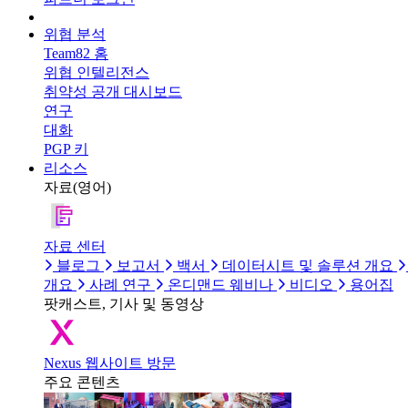
위협 분석
Team82 홈
위협 인텔리전스
취약성 공개 대시보드
연구
대화
PGP 키
리소스
자료(영어)
자료 센터
블로그
보고서
백서
데이터시트 및 솔루션 개요
개요
사례 연구
온디맨드 웨비나
비디오
용어집
팟캐스트, 기사 및 동영상
Nexus 웹사이트 방문
주요 콘텐츠