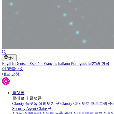
검색 토글
언어
English
Deutsch
Español
Français
Italiano
Português
日本語
한국
어
繁體中文
데모 요청
플랫폼
클래로티 플랫폼
Claroty 플랫폼 살펴보기
Claroty CPS 보호 프로그램
Security Agent Claire
자산 인벤토리
위협 노출 관리
네트워크 보호
보안