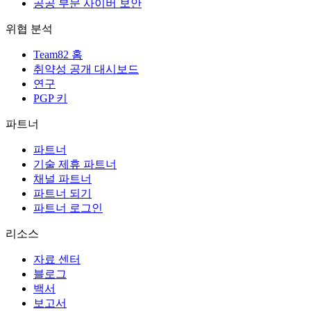
공공 부문 사이버 보안
위협 분석
Team82 홈
취약성 공개 대시보드
연구
PGP 키
파트너
파트너
기술 제휴 파트너
채널 파트너
파트너 되기
파트너 로그인
리소스
자료 센터
블로그
백서
보고서