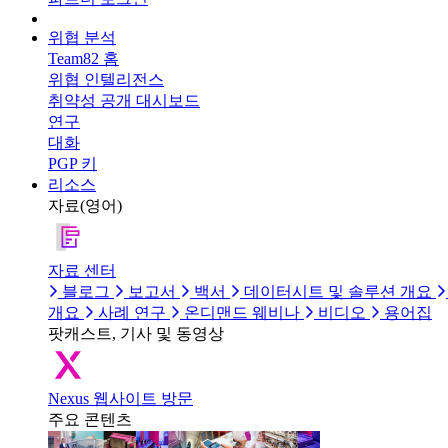
위협 분석
Team82 홈
위협 인텔리전스
취약성 공개 대시보드
연구
대화
PGP 키
리소스
자료(영어)
자료 센터
블로그
보고서
백서
데이터시트 및 솔루션 개요
개요
사례 연구
온디맨드 웨비나
비디오
용어집
팟캐스트, 기사 및 동영상
Nexus 웹사이트 방문
주요 콘텐츠