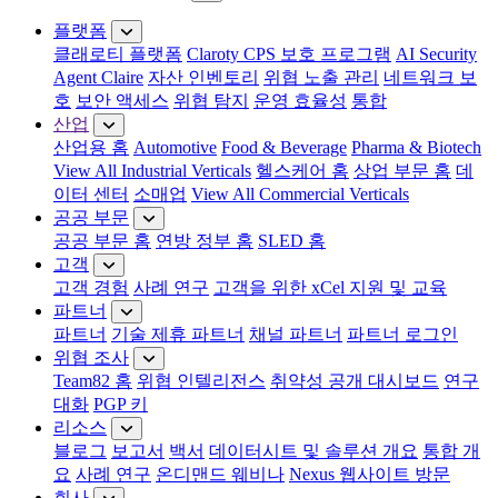
메뉴 닫기
플랫폼
클래로티 플랫폼
Claroty CPS 보호 프로그램
AI Security
Agent Claire
자산 인벤토리
위협 노출 관리
네트워크 보
호
보안 액세스
위협 탐지
운영 효율성
통합
산업
산업용 홈
Automotive
Food & Beverage
Pharma & Biotech
View All Industrial Verticals
헬스케어 홈
상업 부문 홈
데
이터 센터
소매업
View All Commercial Verticals
공공 부문
공공 부문 홈
연방 정부 홈
SLED 홈
고객
고객 경험
사례 연구
고객을 위한 xCel 지원 및 교육
파트너
파트너
기술 제휴 파트너
채널 파트너
파트너 로그인
위협 조사
Team82 홈
위협 인텔리전스
취약성 공개 대시보드
연구
대화
PGP 키
리소스
블로그
보고서
백서
데이터시트 및 솔루션 개요
통합 개
요
사례 연구
온디맨드 웨비나
Nexus 웹사이트 방문
회사