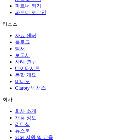
파트너 되기
파트너 로그인
리소스
자료 센터
블로그
백서
보고서
사례 연구
데이터시트
통합 개요
비디오
Claroty 넥서스
회사
회사 소개
채용 정보
리더십
뉴스룸
xCel 지원 및 교육