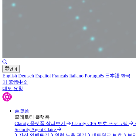
검색 토글
언어
English
Deutsch
Español
Français
Italiano
Português
日本語
한국
어
繁體中文
데모 요청
플랫폼
클래로티 플랫폼
Claroty 플랫폼 살펴보기
Claroty CPS 보호 프로그램
Security Agent Claire
자산 인벤토리
위협 노출 관리
네트워크 보호
보안