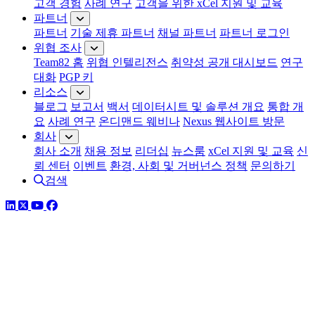
고객 경험
사례 연구
고객을 위한 xCel 지원 및 교육
파트너
파트너
기술 제휴 파트너
채널 파트너
파트너 로그인
위협 조사
Team82 홈
위협 인텔리전스
취약성 공개 대시보드
연구
대화
PGP 키
리소스
블로그
보고서
백서
데이터시트 및 솔루션 개요
통합 개
요
사례 연구
온디맨드 웨비나
Nexus 웹사이트 방문
회사
회사 소개
채용 정보
리더십
뉴스룸
xCel 지원 및 교육
신
뢰 센터
이벤트
환경, 사회 및 거버넌스 정책
문의하기
검색
링크드인
트위터
유튜브
페이스북