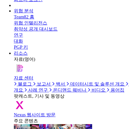
위협 분석
Team82 홈
위협 인텔리전스
취약성 공개 대시보드
연구
대화
PGP 키
리소스
자료(영어)
자료 센터
블로그
보고서
백서
데이터시트 및 솔루션 개요
개요
사례 연구
온디맨드 웨비나
비디오
용어집
팟캐스트, 기사 및 동영상
Nexus 웹사이트 방문
주요 콘텐츠