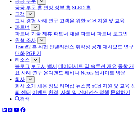
공공 부문
공공 부문 홈
연방 정부 홈
SLED 홈
고객
고객 경험
사례 연구
고객을 위한 xCel 지원 및 교육
파트너
파트너
기술 제휴 파트너
채널 파트너
파트너 로그인
위협 조사
Team82 홈
위협 인텔리전스
취약성 공개 대시보드
연구
대화
PGP 키
리소스
블로그
보고서
백서
데이터시트 및 솔루션 개요
통합 개
요
사례 연구
온디맨드 웨비나
Nexus 웹사이트 방문
회사
회사 소개
채용 정보
리더십
뉴스룸
xCel 지원 및 교육
신
뢰 센터
이벤트
환경, 사회 및 거버넌스 정책
문의하기
검색
링크드인
트위터
유튜브
페이스북