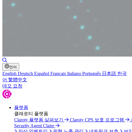
검색 토글
언어
English
Deutsch
Español
Français
Italiano
Português
日本語
한국
어
繁體中文
데모 요청
플랫폼
클래로티 플랫폼
Claroty 플랫폼 살펴보기
Claroty CPS 보호 프로그램
Security Agent Claire
자산 인벤토리
위협 노출 관리
네트워크 보호
보안