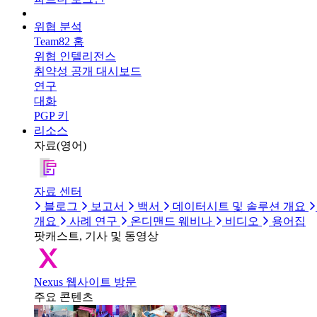
위협 분석
Team82 홈
위협 인텔리전스
취약성 공개 대시보드
연구
대화
PGP 키
리소스
자료(영어)
자료 센터
블로그
보고서
백서
데이터시트 및 솔루션 개요
개요
사례 연구
온디맨드 웨비나
비디오
용어집
팟캐스트, 기사 및 동영상
Nexus 웹사이트 방문
주요 콘텐츠