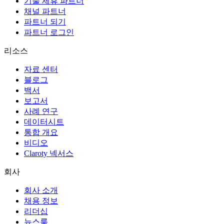
기술 제휴 파트너
채널 파트너
파트너 되기
파트너 로그인
리소스
자료 센터
블로그
백서
보고서
사례 연구
데이터시트
통합 개요
비디오
Claroty 넥서스
회사
회사 소개
채용 정보
리더십
뉴스룸