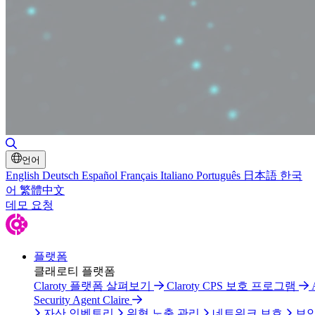
검색 토글
언어
English
Deutsch
Español
Français
Italiano
Português
日本語
한국
어
繁體中文
데모 요청
플랫폼
클래로티 플랫폼
Claroty 플랫폼 살펴보기
Claroty CPS 보호 프로그램
Security Agent Claire
자산 인벤토리
위협 노출 관리
네트워크 보호
보안