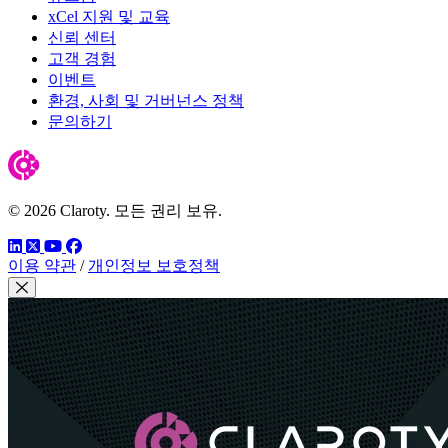
xCel 지원 및 교육
신뢰 센터
고객 경험
이벤트
환경, 사회 및 거버넌스 정책
문의하기
© 2026 Claroty. 모든 권리 보유.
링크드인
트위터
유튜브
페이스북
이용 약관
/
개인정보 보호정책
모달 닫기