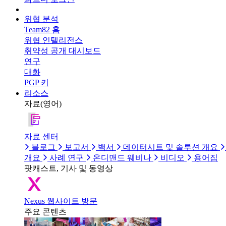
위협 분석
Team82 홈
위협 인텔리전스
취약성 공개 대시보드
연구
대화
PGP 키
리소스
자료(영어)
자료 센터
블로그
보고서
백서
데이터시트 및 솔루션 개요
개요
사례 연구
온디맨드 웨비나
비디오
용어집
팟캐스트, 기사 및 동영상
Nexus 웹사이트 방문
주요 콘텐츠