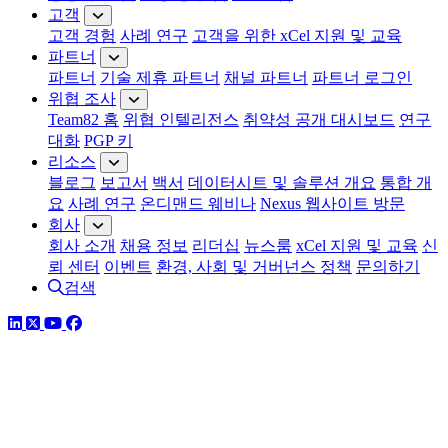
고객
고객 경험
사례 연구
고객을 위한 xCel 지원 및 교육
파트너
파트너
기술 제휴 파트너
채널 파트너
파트너 로그인
위협 조사
Team82 홈
위협 인텔리전스
취약성 공개 대시보드
연구
대화
PGP 키
리소스
블로그
보고서
백서
데이터시트 및 솔루션 개요
통합 개
요
사례 연구
온디맨드 웨비나
Nexus 웹사이트 방문
회사
회사 소개
채용 정보
리더십
뉴스룸
xCel 지원 및 교육
신
뢰 센터
이벤트
환경, 사회 및 거버넌스 정책
문의하기
검색
링크드인
트위터
유튜브
페이스북