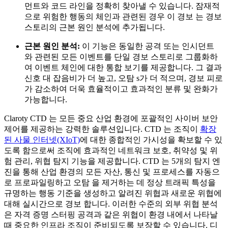
먼트와 코드 라인을 정확히 찾아낼 수 있습니다. 잠재적
으로 위험한 행동의 체인과 관련된 경우 이 경보 는 경보
스토리의 근본 원인 분석에 추가됩니다.
근본 원인 분석:
이 기능은 동일한 공격 또는 인시던트
와 관련된 모든 이벤트를 단일 경보 스토리로 그룹화하
여 이벤트 체인에 대한 통합 보기를 제공합니다. 그 결과
신호 대 잡음비가 더 높고, 오탐 s가 더 적으며, 경보 피로
가 감소하여 더욱 효율적이고 효과적인 분류 및 완화가
가능합니다.
Claroty CTD 는 모든 중요 산업 환경에 포괄적인 사이버 보안
제어를 제공하는 강력한 솔루션입니다. CTD 는 조직이
확장
된 사물 인터넷(XIoT)
에 대한 종합적인 가시성을 확보할 수 있
도록 함으로써 조직에 효과적인 네트워크 보호, 취약성 및 위
험 관리, 위협 탐지 기능을 제공합니다. CTD 는 5개의 탐지 엔
진을 통해 산업 환경의 모든 자산, 통신 및 프로세스를 자동으
로 프로파일링하고 오탐 을 제거하는 데 정상 트래픽 특성을
규명하는 행동 기준을 생성하고 알려진 위협과 새로운 위협에
대해 실시간으로 경보 합니다. 이러한 수준의 외부 위협 분석
은 자격 증명 스터핑 공격과 같은 위협이 환경 내에서 나타날
때 중요한 인프라 조직이 준비되도록 보장할 수 있습니다. 디