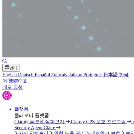
검색 토글
언어
English
Deutsch
Español
Français
Italiano
Português
日本語
한국
어
繁體中文
데모 요청
플랫폼
클래로티 플랫폼
Claroty 플랫폼 살펴보기
Claroty CPS 보호 프로그램
Security Agent Claire
자산 인벤토리
위협 노출 관리
네트워크 보호
보안