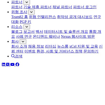
파트너
파트너
기술 제휴 파트너
채널 파트너
파트너 로그인
위협 조사
Team82 홈
위협 인텔리전스
취약성 공개 대시보드
연구
대화
PGP 키
리소스
블로그
보고서
백서
데이터시트 및 솔루션 개요
통합 개
요
사례 연구
온디맨드 웨비나
Nexus 웹사이트 방문
회사
회사 소개
채용 정보
리더십
뉴스룸
xCel 지원 및 교육
신
뢰 센터
이벤트
환경, 사회 및 거버넌스 정책
문의하기
검색
링크드인
트위터
유튜브
페이스북