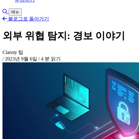
검색 토글
메뉴
블로그로 돌아가기
외부 위협 탐지: 경보 이야기
Claroty 팀
/
2023년 9월 6일
/
4 분 읽기