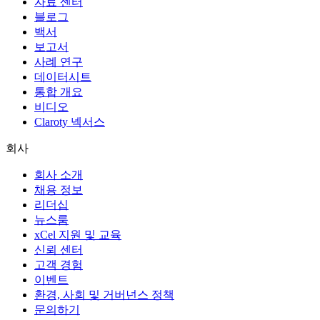
자료 센터
블로그
백서
보고서
사례 연구
데이터시트
통합 개요
비디오
Claroty 넥서스
회사
회사 소개
채용 정보
리더십
뉴스룸
xCel 지원 및 교육
신뢰 센터
고객 경험
이벤트
환경, 사회 및 거버넌스 정책
문의하기