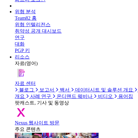
위협 분석
Team82 홈
위협 인텔리전스
취약성 공개 대시보드
연구
대화
PGP 키
리소스
자료(영어)
자료 센터
블로그
보고서
백서
데이터시트 및 솔루션 개요
개요
사례 연구
온디맨드 웨비나
비디오
용어집
팟캐스트, 기사 및 동영상
Nexus 웹사이트 방문
주요 콘텐츠