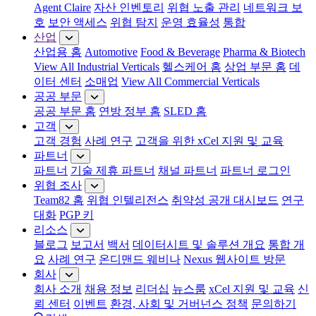
Agent Claire
자산 인벤토리
위협 노출 관리
네트워크 보
호
보안 액세스
위협 탐지
운영 효율성
통합
산업
산업용 홈
Automotive
Food & Beverage
Pharma & Biotech
View All Industrial Verticals
헬스케어 홈
상업 부문 홈
데
이터 센터
소매업
View All Commercial Verticals
공공 부문
공공 부문 홈
연방 정부 홈
SLED 홈
고객
고객 경험
사례 연구
고객을 위한 xCel 지원 및 교육
파트너
파트너
기술 제휴 파트너
채널 파트너
파트너 로그인
위협 조사
Team82 홈
위협 인텔리전스
취약성 공개 대시보드
연구
대화
PGP 키
리소스
블로그
보고서
백서
데이터시트 및 솔루션 개요
통합 개
요
사례 연구
온디맨드 웨비나
Nexus 웹사이트 방문
회사
회사 소개
채용 정보
리더십
뉴스룸
xCel 지원 및 교육
신
뢰 센터
이벤트
환경, 사회 및 거버넌스 정책
문의하기