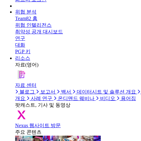
위협 분석
Team82 홈
위협 인텔리전스
취약성 공개 대시보드
연구
대화
PGP 키
리소스
자료(영어)
자료 센터
블로그
보고서
백서
데이터시트 및 솔루션 개요
개요
사례 연구
온디맨드 웨비나
비디오
용어집
팟캐스트, 기사 및 동영상
Nexus 웹사이트 방문
주요 콘텐츠