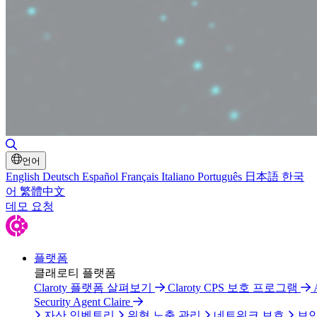
검색 토글
언어
English
Deutsch
Español
Français
Italiano
Português
日本語
한국
어
繁體中文
데모 요청
플랫폼
클래로티 플랫폼
Claroty 플랫폼 살펴보기
Claroty CPS 보호 프로그램
Security Agent Claire
자산 인벤토리
위협 노출 관리
네트워크 보호
보안