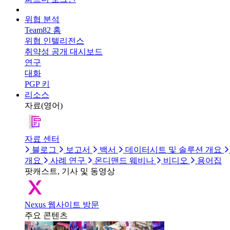
위협 분석
Team82 홈
위협 인텔리전스
취약성 공개 대시보드
연구
대화
PGP 키
리소스
자료(영어)
자료 센터
블로그
보고서
백서
데이터시트 및 솔루션 개요
개요
사례 연구
온디맨드 웨비나
비디오
용어집
팟캐스트, 기사 및 동영상
Nexus 웹사이트 방문
주요 콘텐츠