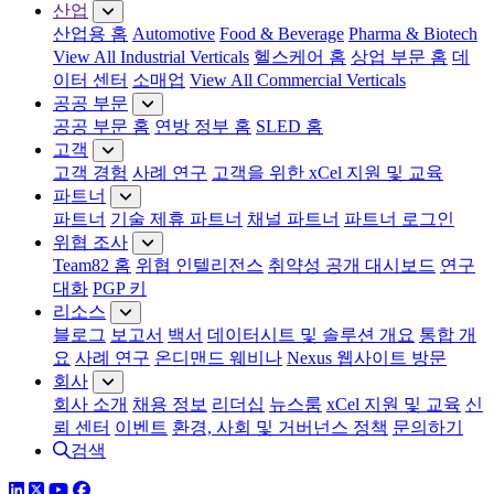
산업
산업용 홈
Automotive
Food & Beverage
Pharma & Biotech
View All Industrial Verticals
헬스케어 홈
상업 부문 홈
데
이터 센터
소매업
View All Commercial Verticals
공공 부문
공공 부문 홈
연방 정부 홈
SLED 홈
고객
고객 경험
사례 연구
고객을 위한 xCel 지원 및 교육
파트너
파트너
기술 제휴 파트너
채널 파트너
파트너 로그인
위협 조사
Team82 홈
위협 인텔리전스
취약성 공개 대시보드
연구
대화
PGP 키
리소스
블로그
보고서
백서
데이터시트 및 솔루션 개요
통합 개
요
사례 연구
온디맨드 웨비나
Nexus 웹사이트 방문
회사
회사 소개
채용 정보
리더십
뉴스룸
xCel 지원 및 교육
신
뢰 센터
이벤트
환경, 사회 및 거버넌스 정책
문의하기
검색
링크드인
트위터
유튜브
페이스북