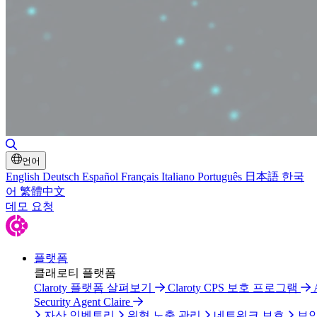
검색 토글
언어
English
Deutsch
Español
Français
Italiano
Português
日本語
한국
어
繁體中文
데모 요청
플랫폼
클래로티 플랫폼
Claroty 플랫폼 살펴보기
Claroty CPS 보호 프로그램
Security Agent Claire
자산 인벤토리
위협 노출 관리
네트워크 보호
보안