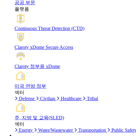
공공 부문
플랫폼
Continuous Threat Detection (CTD)
Claroty xDome Secure Access
Claroty 정부용 xDome
미국 연방 정부
섹터
Defense
Civilian
Healthcare
Tribal
주, 지방 및 교육(SLED)
섹터
Energy
Water/Wastewater
Transportation
Public Safet