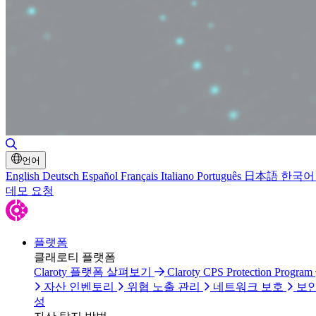
검색 토글
언어
English
Deutsch
Español
Français
Italiano
Português
日本語
한국어
데모 요청
플랫폼
클래로티 플랫폼
Claroty 플랫폼 살펴보기
Claroty CPS Protection Program
자산 인벤토리
위협 노출 관리
네트워크 보호
보안
성