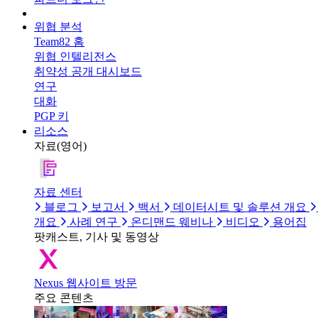
위협 분석
Team82 홈
위협 인텔리전스
취약성 공개 대시보드
연구
대화
PGP 키
리소스
자료(영어)
자료 센터
블로그
보고서
백서
데이터시트 및 솔루션 개요
개요
사례 연구
온디맨드 웨비나
비디오
용어집
팟캐스트, 기사 및 동영상
Nexus 웹사이트 방문
주요 콘텐츠