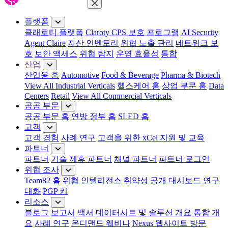
메뉴 닫기
플랫폼
클래로티 플랫폼
Claroty CPS 보호 프로그램
AI Security
Agent Claire
자산 인벤토리
위협 노출 관리
네트워크 보
호
보안 액세스
위협 탐지
운영 효율성
통합
산업
산업용 홈
Automotive
Food & Beverage
Pharma & Biotech
View All Industrial Verticals
헬스케어 홈
상업 부문 홈
Data
Centers
Retail
View All Commercial Verticals
공공 부문
공공 부문 홈
연방 정부 홈
SLED 홈
고객
고객 경험
사례 연구
고객을 위한 xCel 지원 및 교육
파트너
파트너
기술 제휴 파트너
채널 파트너
파트너 로그인
위협 조사
Team82 홈
위협 인텔리전스
취약성 공개 대시보드
연구
대화
PGP 키
리소스
블로그
보고서
백서
데이터시트 및 솔루션 개요
통합 개
요
사례 연구
온디맨드 웨비나
Nexus 웹사이트 방문