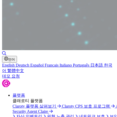
검색 토글
언어
English
Deutsch
Español
Français
Italiano
Português
日本語
한국
어
繁體中文
데모 요청
플랫폼
클래로티 플랫폼
Claroty 플랫폼 살펴보기
Claroty CPS 보호 프로그램
Security Agent Claire
자산 인벤토리
위협 노출 관리
네트워크 보호
보안