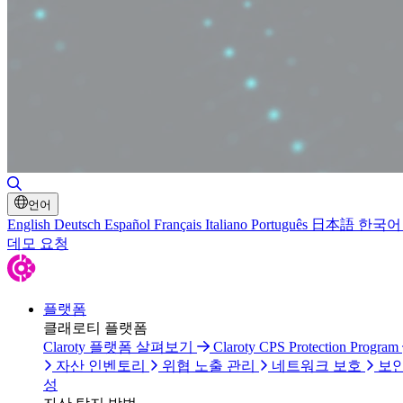
검색 토글
언어
English
Deutsch
Español
Français
Italiano
Português
日本語
한국어
데모 요청
플랫폼
클래로티 플랫폼
Claroty 플랫폼 살펴보기
Claroty CPS Protection Program
자산 인벤토리
위협 노출 관리
네트워크 보호
보안
성