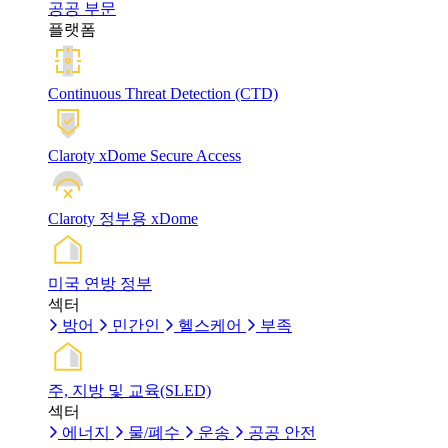
공공 부문
플랫폼
Continuous Threat Detection (CTD)
Claroty xDome Secure Access
Claroty 정부용 xDome
미국 연방 정부
섹터
방어
민간인
헬스케어
부족
주, 지방 및 교육(SLED)
섹터
에너지
물/폐수
운송
공공 안전