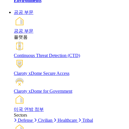
Environments
공공 부문
공공 부문
플랫폼
Continuous Threat Detection (CTD)
Claroty xDome Secure Access
Claroty xDome for Government
미국 연방 정부
Sectors
Defense
Civilian
Healthcare
Tribal