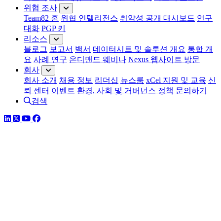
위협 조사
Team82 홈
위협 인텔리전스
취약성 공개 대시보드
연구
대화
PGP 키
리소스
블로그
보고서
백서
데이터시트 및 솔루션 개요
통합 개
요
사례 연구
온디맨드 웨비나
Nexus 웹사이트 방문
회사
회사 소개
채용 정보
리더십
뉴스룸
xCel 지원 및 교육
신
뢰 센터
이벤트
환경, 사회 및 거버넌스 정책
문의하기
검색
링크드인
트위터
유튜브
페이스북