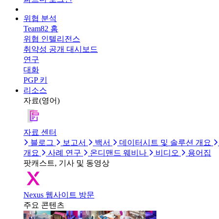
위협 분석
Team82 홈
위협 인텔리전스
취약성 공개 대시보드
연구
대화
PGP 키
리소스
자료(영어)
자료 센터
블로그
보고서
백서
데이터시트 및 솔루션 개요
개요
사례 연구
온디맨드 웨비나
비디오
용어집
팟캐스트, 기사 및 동영상
Nexus 웹사이트 방문
주요 콘텐츠