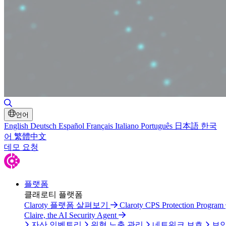
검색 토글
언어
English
Deutsch
Español
Français
Italiano
Português
日本語
한국
어
繁體中文
데모 요청
플랫폼
클래로티 플랫폼
Claroty 플랫폼 살펴보기
Claroty CPS Protection Program
Claire, the AI Security Agent
자산 인벤토리
위협 노출 관리
네트워크 보호
보안