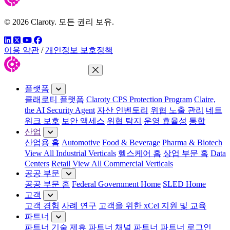
© 2026 Claroty. 모든 권리 보유.
링크드인
트위터
유튜브
페이스북
이용 약관
/
개인정보 보호정책
메뉴 닫기
플랫폼
클래로티 플랫폼
Claroty CPS Protection Program
Claire,
the AI Security Agent
자산 인벤토리
위협 노출 관리
네트
워크 보호
보안 액세스
위협 탐지
운영 효율성
통합
산업
산업용 홈
Automotive
Food & Beverage
Pharma & Biotech
View All Industrial Verticals
헬스케어 홈
상업 부문 홈
Data
Centers
Retail
View All Commercial Verticals
공공 부문
공공 부문 홈
Federal Government Home
SLED Home
고객
고객 경험
사례 연구
고객을 위한 xCel 지원 및 교육
파트너
파트너
기술 제휴 파트너
채널 파트너
파트너 로그인