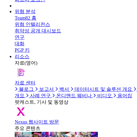
위협 분석
Team82 홈
위협 인텔리전스
취약성 공개 대시보드
연구
대화
PGP 키
리소스
자료(영어)
자료 센터
블로그
보고서
백서
데이터시트 및 솔루션 개요
개요
사례 연구
온디맨드 웨비나
비디오
용어집
팟캐스트, 기사 및 동영상
Nexus 웹사이트 방문
주요 콘텐츠