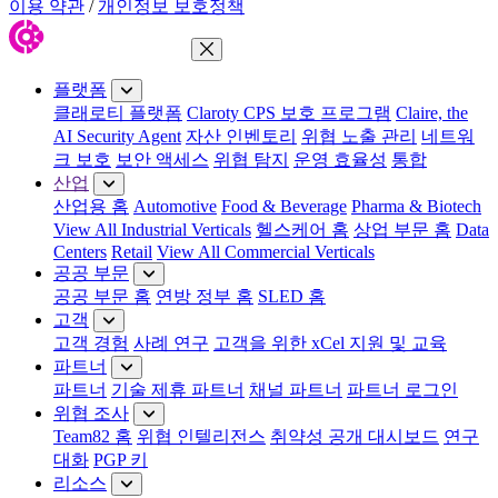
이용 약관
/
개인정보 보호정책
메뉴 닫기
플랫폼
클래로티 플랫폼
Claroty CPS 보호 프로그램
Claire, the
AI Security Agent
자산 인벤토리
위협 노출 관리
네트워
크 보호
보안 액세스
위협 탐지
운영 효율성
통합
산업
산업용 홈
Automotive
Food & Beverage
Pharma & Biotech
View All Industrial Verticals
헬스케어 홈
상업 부문 홈
Data
Centers
Retail
View All Commercial Verticals
공공 부문
공공 부문 홈
연방 정부 홈
SLED 홈
고객
고객 경험
사례 연구
고객을 위한 xCel 지원 및 교육
파트너
파트너
기술 제휴 파트너
채널 파트너
파트너 로그인
위협 조사
Team82 홈
위협 인텔리전스
취약성 공개 대시보드
연구
대화
PGP 키
리소스