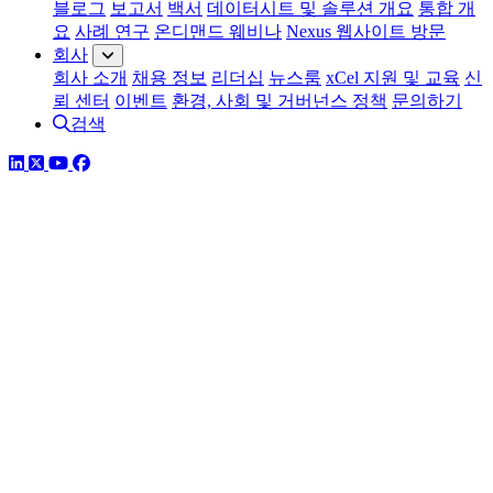
블로그
보고서
백서
데이터시트 및 솔루션 개요
통합 개
요
사례 연구
온디맨드 웨비나
Nexus 웹사이트 방문
회사
회사 소개
채용 정보
리더십
뉴스룸
xCel 지원 및 교육
신
뢰 센터
이벤트
환경, 사회 및 거버넌스 정책
문의하기
검색
링크드인
트위터
유튜브
페이스북