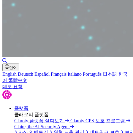
검색 토글
언어
English
Deutsch
Español
Français
Italiano
Português
日本語
한국
어
繁體中文
데모 요청
플랫폼
클래로티 플랫폼
Claroty 플랫폼 살펴보기
Claroty CPS 보호 프로그램
Claire, the AI Security Agent
자산 인벤토리
위협 노출 관리
네트워크 보호
보안