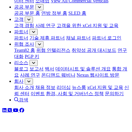
이터 센터
소매업
View All Commercial Verticals
공공 부문
공공 부문 홈
연방 정부 홈
SLED 홈
고객
고객 경험
사례 연구
고객을 위한 xCel 지원 및 교육
파트너
파트너
기술 제휴 파트너
채널 파트너
파트너 로그인
위협 조사
Team82 홈
위협 인텔리전스
취약성 공개 대시보드
연구
대화
PGP 키
리소스
블로그
보고서
백서
데이터시트 및 솔루션 개요
통합 개
요
사례 연구
온디맨드 웨비나
Nexus 웹사이트 방문
회사
회사 소개
채용 정보
리더십
뉴스룸
xCel 지원 및 교육
신
뢰 센터
이벤트
환경, 사회 및 거버넌스 정책
문의하기
검색
링크드인
트위터
유튜브
페이스북