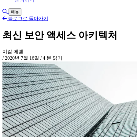
검색 토글
메뉴
블로그로 돌아가기
최신 보안 액세스 아키텍처
미칼 에렐
/
2020년 7월 16일
/
4 분 읽기