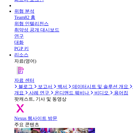
위협 분석
Team82 홈
위협 인텔리전스
취약성 공개 대시보드
연구
대화
PGP 키
리소스
자료(영어)
자료 센터
블로그
보고서
백서
데이터시트 및 솔루션 개요
개요
사례 연구
온디맨드 웨비나
비디오
용어집
팟캐스트, 기사 및 동영상
Nexus 웹사이트 방문
주요 콘텐츠