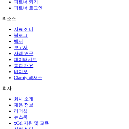
파트너 되기
파트너 로그인
리소스
자료 센터
블로그
백서
보고서
사례 연구
데이터시트
통합 개요
비디오
Claroty 넥서스
회사
회사 소개
채용 정보
리더십
뉴스룸
xCel 지원 및 교육