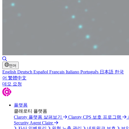
검색 토글
언어
English
Deutsch
Español
Français
Italiano
Português
日本語
한국
어
繁體中文
데모 요청
플랫폼
클래로티 플랫폼
Claroty 플랫폼 살펴보기
Claroty CPS 보호 프로그램
Security Agent Claire
자산 인벤토리
위협 노출 관리
네트워크 보호
보안