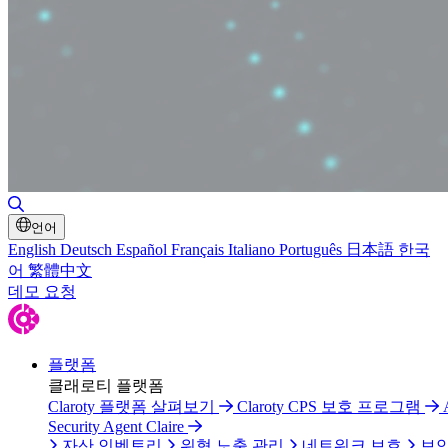
검색 토글
언어
English
Deutsch
Español
Français
Italiano
Português
日本語
한국
어
繁體中文
데모 요청
플랫폼
클래로티 플랫폼
Claroty 플랫폼 살펴보기
Claroty CPS 보호 프로그램
Security Agent Claire
자산 인벤토리
위협 노출 관리
네트워크 보호
보안