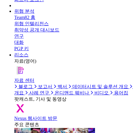
위협 분석
Team82 홈
위협 인텔리전스
취약성 공개 대시보드
연구
대화
PGP 키
리소스
자료(영어)
자료 센터
블로그
보고서
백서
데이터시트 및 솔루션 개요
개요
사례 연구
온디맨드 웨비나
비디오
용어집
팟캐스트, 기사 및 동영상
Nexus 웹사이트 방문
주요 콘텐츠