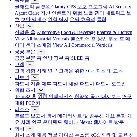
플랫폼
클래로티 플랫폼
Claroty CPS 보호 프로그램
AI Security
Agent Claire
자산 인벤토리
위협 노출 관리
네트워크 보
호
보안 액세스
위협 탐지
운영 효율성
통합
산업
산업용 홈
Automotive
Food & Beverage
Pharma & Biotech
View All Industrial Verticals
헬스케어 홈
상업 부문 홈
데
이터 센터
소매업
View All Commercial Verticals
공공 부문
공공 부문 홈
연방 정부 홈
SLED 홈
고객
고객 경험
사례 연구
고객을 위한 xCel 지원 및 교육
파트너
파트너
기술 제휴 파트너
채널 파트너
파트너 로그인
위협 조사
Team82 홈
위협 인텔리전스
취약성 공개 대시보드
연구
대화
PGP 키
리소스
블로그
보고서
백서
데이터시트 및 솔루션 개요
통합 개
요
사례 연구
온디맨드 웨비나
Nexus 웹사이트 방문
회사
회사 소개
채용 정보
리더십
뉴스룸
xCel 지원 및 교육
신