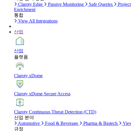
Claroty Edge
Passive Monitoring
Safe Queries
Project
Enrichment
통합
View All Integrations
산업
산업
플랫폼
Claroty xDome
Claroty xDome Secure Access
Claroty Continuous Threat Detection (CTD)
산업 분야
Automotive
Food & Beverage
Pharma & Biotech
View
규정