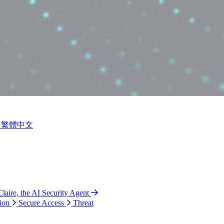
繁體中文
Claire, the AI Security Agent
ion
Secure Access
Threat