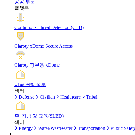
공공 부문
플랫폼
Continuous Threat Detection (CTD)
Claroty xDome Secure Access
Claroty 정부용 xDome
미국 연방 정부
섹터
Defense
Civilian
Healthcare
Tribal
주, 지방 및 교육(SLED)
섹터
Energy
Water/Wastewater
Transportation
Public Safet