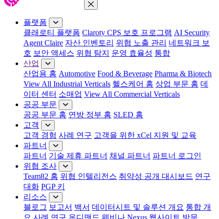
메뉴 닫기
플랫폼
클래로티 플랫폼
Claroty CPS 보호 프로그램
AI Security
Agent Claire
자산 인벤토리
위협 노출 관리
네트워크 보
호
보안 액세스
위협 탐지
운영 효율성
통합
산업
산업용 홈
Automotive
Food & Beverage
Pharma & Biotech
View All Industrial Verticals
헬스케어 홈
상업 부문 홈
데
이터 센터
소매업
View All Commercial Verticals
공공 부문
공공 부문 홈
연방 정부 홈
SLED 홈
고객
고객 경험
사례 연구
고객을 위한 xCel 지원 및 교육
파트너
파트너
기술 제휴 파트너
채널 파트너
파트너 로그인
위협 조사
Team82 홈
위협 인텔리전스
취약성 공개 대시보드
연구
대화
PGP 키
리소스
블로그
보고서
백서
데이터시트 및 솔루션 개요
통합 개
요
사례 연구
온디맨드 웨비나
Nexus 웹사이트 방문