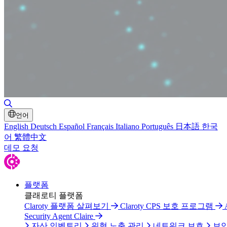
검색 토글
언어
English
Deutsch
Español
Français
Italiano
Português
日本語
한국
어
繁體中文
데모 요청
플랫폼
클래로티 플랫폼
Claroty 플랫폼 살펴보기
Claroty CPS 보호 프로그램
Security Agent Claire
자산 인벤토리
위협 노출 관리
네트워크 보호
보안