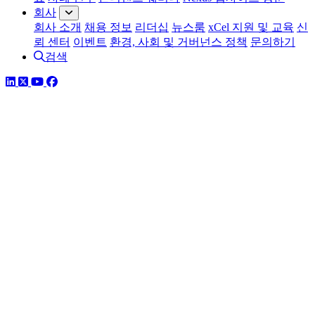
회사
회사 소개
채용 정보
리더십
뉴스룸
xCel 지원 및 교육
신
뢰 센터
이벤트
환경, 사회 및 거버넌스 정책
문의하기
검색
링크드인
트위터
유튜브
페이스북