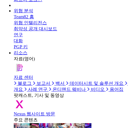
위협 분석
Team82 홈
위협 인텔리전스
취약성 공개 대시보드
연구
대화
PGP 키
리소스
자료(영어)
자료 센터
블로그
보고서
백서
데이터시트 및 솔루션 개요
개요
사례 연구
온디맨드 웨비나
비디오
용어집
팟캐스트, 기사 및 동영상
Nexus 웹사이트 방문
주요 콘텐츠